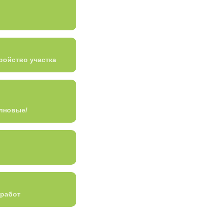
ройство участка
лновые/
 работ