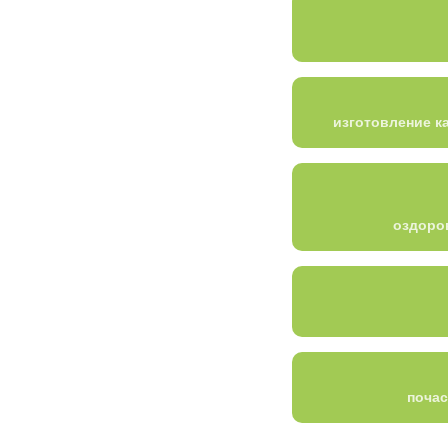
изготовление к
оздоро
почас