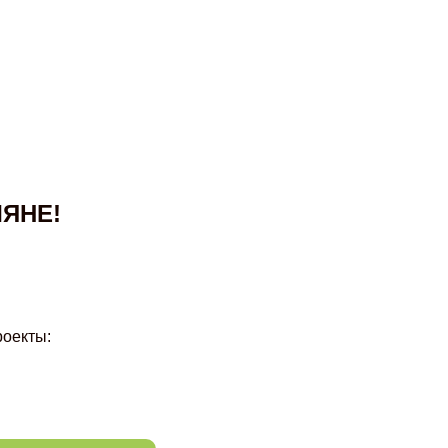
ЯНЕ!
оекты: